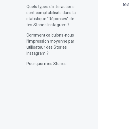
tes
Quels types d'interactions
sont comptabilisés dans la
statistique "Réponses" de
tes Stories Instagram ?
Comment calculons-nous
l’impression moyenne par
utilisateur des Stories
Instagram ?
Pourquoi mes Stories
repostées n'apparaissent
pas dans mes statistiques ?
Quelle est la fréquence
d'actualisation des
statistiques Stories ?
Pourquoi mes “Réponses aux
Stories” et “Nb. moyen de
réponses par Story”
indiquent 0 ?