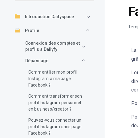
F
Introduction Dailyspace
Temp
Profile
Connexion des comptes et
profils à Dailyfy
La
gr
Dépannage
Comment lier mon profil
Lo
Instagram à ma page
di
Facebook ?
cer
Comment transformer son
profil Instagram personnel
Pou
en business/creator ?
Pou
Pouvez-vous connecter un
des
profil Instagram sans page
Facebook ?