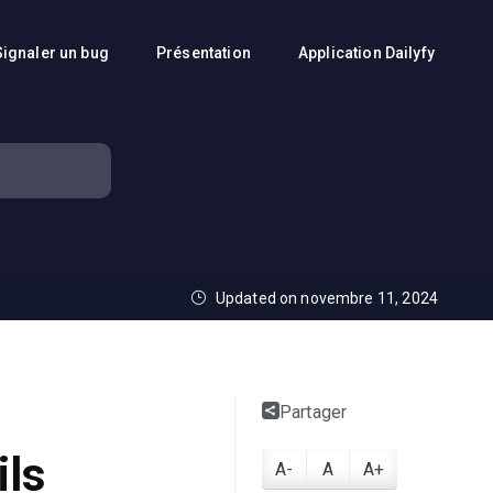
Signaler un bug
Présentation
Application Dailyfy
Updated on novembre 11, 2024
Partager
ils
A-
A
A+