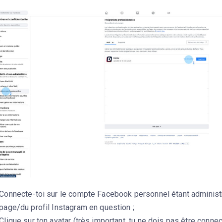
Connecte-toi sur le compte Facebook personnel étant administr
page/du profil Instagram en question ;
Clique sur ton avatar (très important, tu ne dois pas être conn