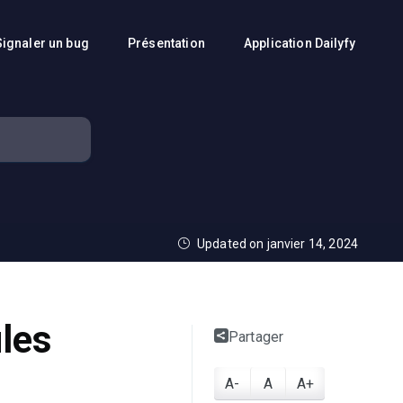
Signaler un bug
Présentation
Application Dailyfy
Updated on janvier 14, 2024
les
Partager
A-
A
A+