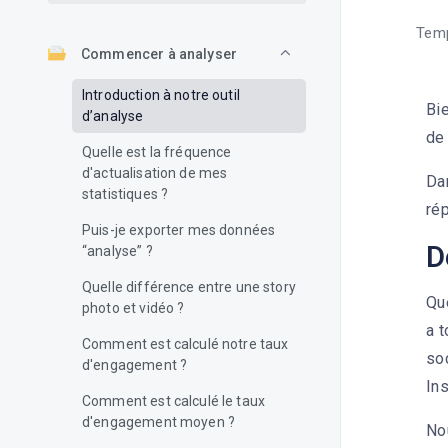
Temp
Commencer à analyser
Introduction à notre outil
Bi
d’analyse
de
Quelle est la fréquence
d'actualisation de mes
Dan
statistiques ?
ré
Puis-je exporter mes données
D
“analyse” ?
Quelle différence entre une story
Qu
photo et vidéo ?
a t
Comment est calculé notre taux
soc
d'engagement ?
Ins
Comment est calculé le taux
d'engagement moyen ?
No