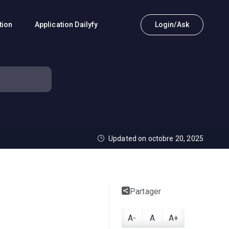
tion
Application Dailyfy
Login/Ask
Updated on octobre 20, 2025
Partager
A-
A
A+