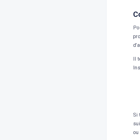
C
Pou
pro
d’a
Il 
Ins
Si 
su
ou