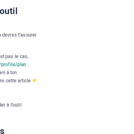
outil
u devras t’assurer
st pas le cas,
/profile/plan
am à ton
re cette article
r à l’outil
ns