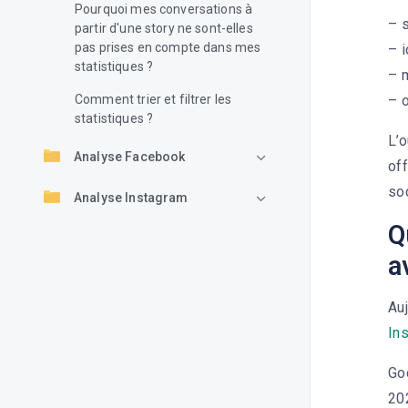
Pourquoi mes conversations à
– 
partir d'une story ne sont-elles
pas prises en compte dans mes
– i
statistiques ?
– 
Comment trier et filtrer les
– o
statistiques ?
L’o
Analyse Facebook
off
so
Analyse Instagram
Q
Analyse Linkedin
a
Analyse Youtube
Au
Analyse Tiktok
In
Go
20