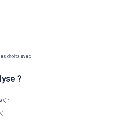
 des droits avec
lyse ?
as) :
s)