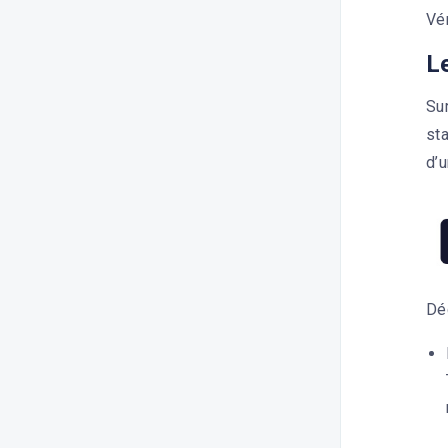
Vér
L
Sur
st
d’u
Dé