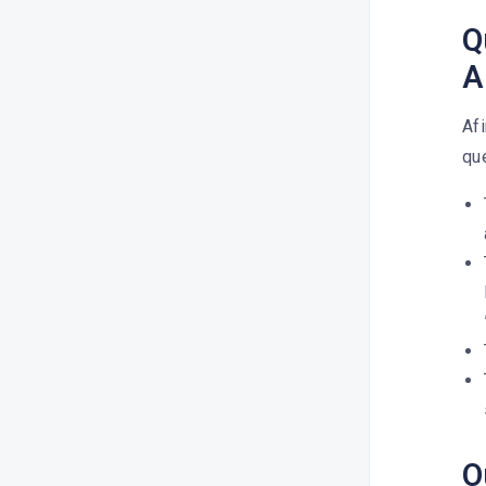
Q
A
Afi
que
O