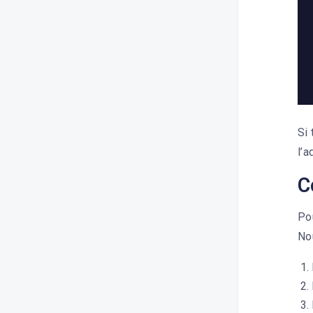
Si 
l’a
C
Pou
Nou