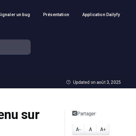
Signaler un bug
Présentation
Application Dailyfy
Updated on août 3, 2025
enu sur
Partager
A-
A
A+