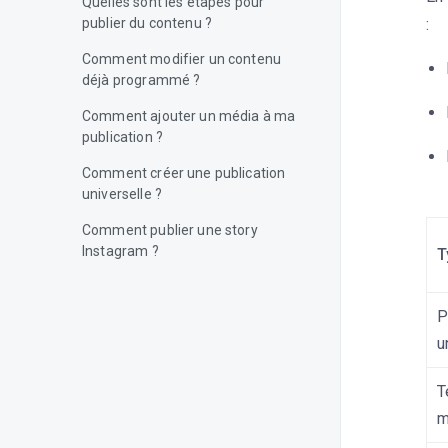
Quelles sont les étapes pour
publier du contenu ?
:
Comment modifier un contenu
déjà programmé ?
Comment ajouter un média à ma
publication ?
Comment créer une publication
universelle ?
Comment publier une story
Instagram ?
T
Quelles sont les tailles d'images
recommandées ?
P
u
Comment ajouter une vidéo à
ma publication ?
T
Comment publier du contenu sur
m
Facebook ?