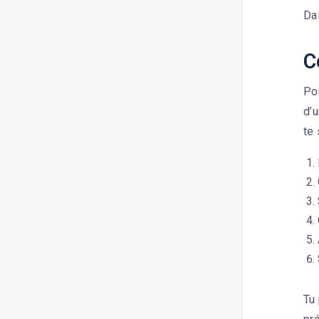
Dai
C
Pou
d’u
te 
Tu 