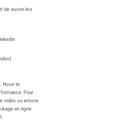
it de suivre les
inkedin
vidéo)
e. Nous te
erformance. Pour
une vidéo ou encore
ockage en ligne.
t.