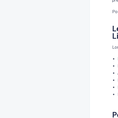
pr
Pou
L
L
Lor
P