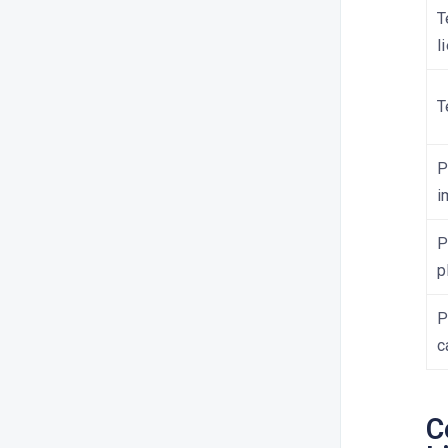
Comment publier du contenu sur
T
Instagram ?
l
Comment publier du contenu sur
X (Twitter) ?
T
Comment publier du contenu sur
Linkedin ?
P
Comment publier du contenu sur
i
Google My Business ?
Comment publier du contenu sur
P
Pinterest ?
p
Comment publier du contenu sur
YouTube ?
P
c
Comment publier du contenu sur
Threads ?
Comment publier du contenu sur
C
TikTok ?