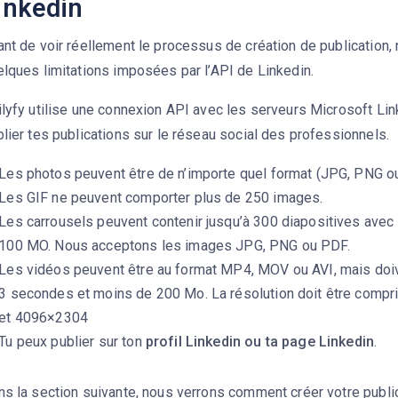
inkedin
nt de voir réellement le processus de création de publication,
lques limitations imposées par l’API de Linkedin.
lyfy utilise une connexion API avec les serveurs Microsoft Lin
lier tes publications sur le réseau social des professionnels.
Les photos peuvent être de n’importe quel format (JPG, PNG ou G
Les GIF ne peuvent comporter plus de 250 images.
Les carrousels peuvent contenir jusqu’à 300 diapositives ave
100 MO. Nous acceptons les images JPG, PNG ou PDF.
Les vidéos peuvent être au format MP4, MOV ou AVI, mais doiv
3 secondes et moins de 200 Mo. La résolution doit être comp
et 4096×2304
Tu peux publier sur ton
profil Linkedin ou ta page Linkedin
.
ns la section suivante, nous verrons comment créer votre publi