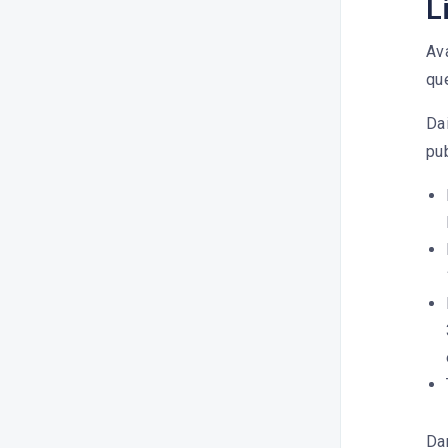
L
Quelle est la limite de caractères
?
Ava
Comment supprimer un post
que
programmé ?
Dai
Quels sont les réseaux intégrés à
pub
Dailyfy ?
Fonctionnalités de
publication
Erreurs de publication
Collaboration & approbation
Da