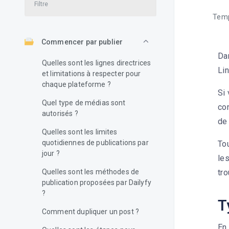
Temp
Commencer par publier
Da
Quelles sont les lignes directrices
Lin
et limitations à respecter pour
chaque plateforme ?
Si 
Quel type de médias sont
con
autorisés ?
de 
Quelles sont les limites
quotidiennes de publications par
To
jour ?
le
Quelles sont les méthodes de
tr
publication proposées par Dailyfy
?
T
Comment dupliquer un post ?
En 