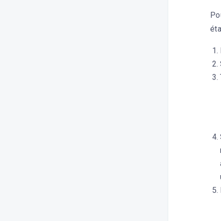
Pou
ét