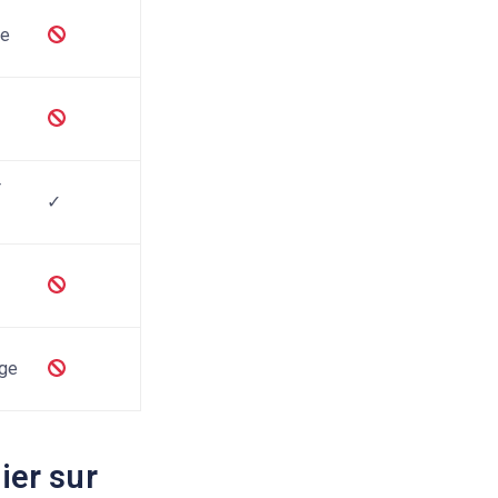
le
r
✓
age
ier sur