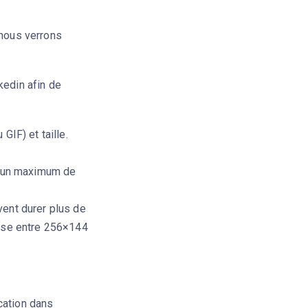
 nous verrons
kedin afin de
IF) et taille.
c un maximum de
ent durer plus de
rise entre 256×144
cation dans