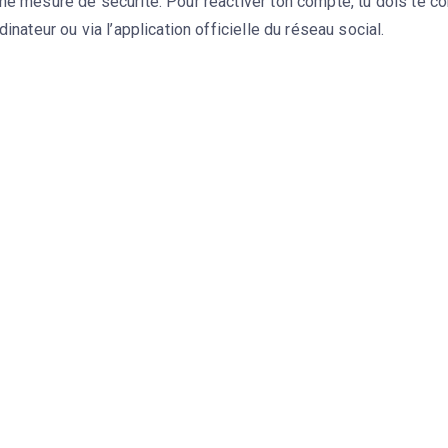
ne mesure de sécurité. Pour réactiver ton compte, tu dois te co
rdinateur ou via l’application officielle du réseau social.