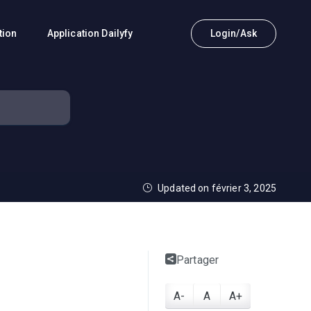
tion
Application Dailyfy
Login/Ask
Updated on février 3, 2025
Partager
A-
A
A+