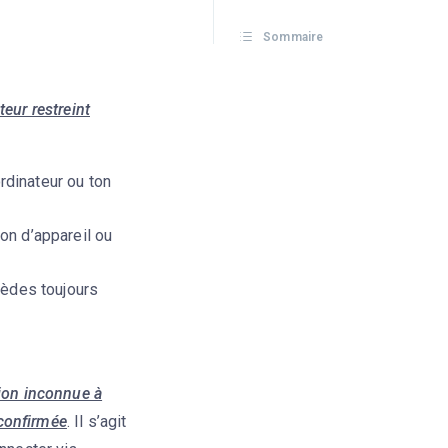
Sommaire
ateur restreint
rdinateur ou ton
ion d’appareil ou
ccèdes toujours
ion inconnue à
 confirmée
. Il s’agit