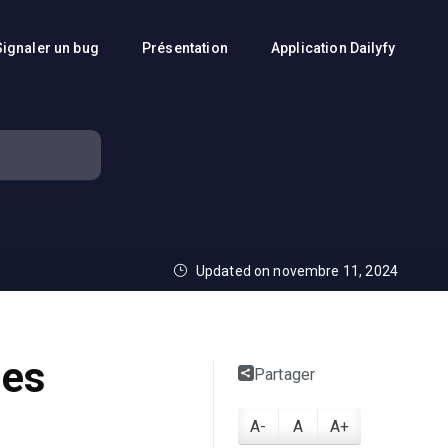
Signaler un bug
Présentation
Application Dailyfy
Updated on novembre 11, 2024
les
Partager
A-
A
A+