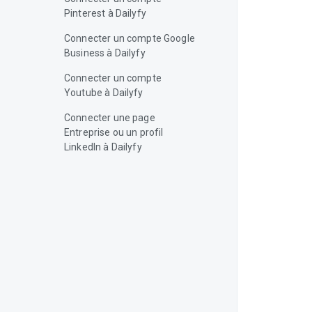
Pinterest à Dailyfy
Connecter un compte Google
Business à Dailyfy
Connecter un compte
Youtube à Dailyfy
Connecter une page
Entreprise ou un profil
LinkedIn à Dailyfy
Connecter une page
Facebook à Dailyfy
Dépannage
Comment déconnecter un profil
sur Dailyfy ?
Comment grouper des profils
avec Dailyfy ?