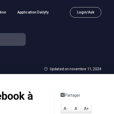
tion
Application Dailyfy
Login/Ask
Updated on novembre 11, 2024
ebook à
Partager
A-
A
A+