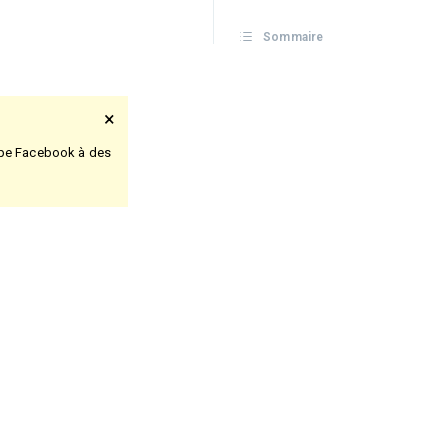
Sommaire
×
oupe Facebook à des