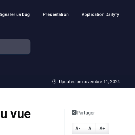
Signaler un bug
Présentation
Application Dailyfy
Updated on novembre 11, 2024
du vue
Partager
A-
A
A+