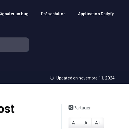
Signaler un bug
Présentation
Application Dailyfy
Updated on novembre 11, 2024
ost
Partager
A-
A
A+