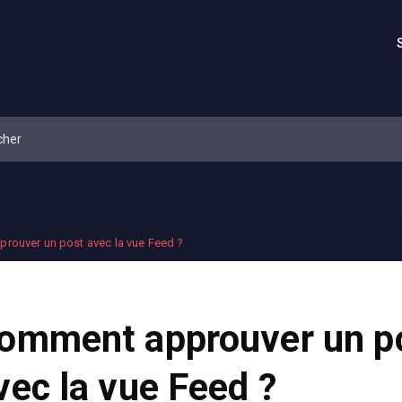
rouver un post avec la vue Feed ?
omment approuver un p
vec la vue Feed ?