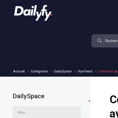
Accueil
Catégories
DailySpace
Vue Feed
Comment app
DailySpace
C
a